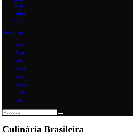
Artigos
Contato
Sobre
Menu
Fechar
Início
Blogs
Sites
Portais
Apps
Artigos
Contato
Sobre
Culinária Brasileira