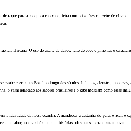
m destaque para a moqueca capixaba, feita com peixe fresco, azeite de oliva e
nica.
fluência africana. O uso do azeite de dendê, leite de coco e pimentas é caracter
 estabeleceram no Brasil ao longo dos séculos. Italianos, alemães, japoneses, 
a, o sushi adaptado aos sabores brasileiros e o kibe mostram como essas influê
nem a identidade da nossa cozinha. A mandioca, a castanha-do-pará, o açaí, o ca
scentam sabor, mas também contam histórias sobre nossa terra e nosso povo.