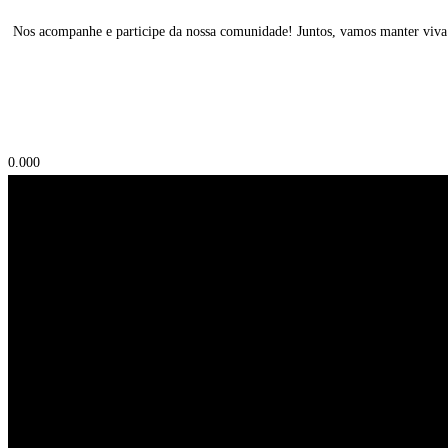
Nos acompanhe e participe da nossa comunidade! Juntos, vamos manter viva
0.00
0