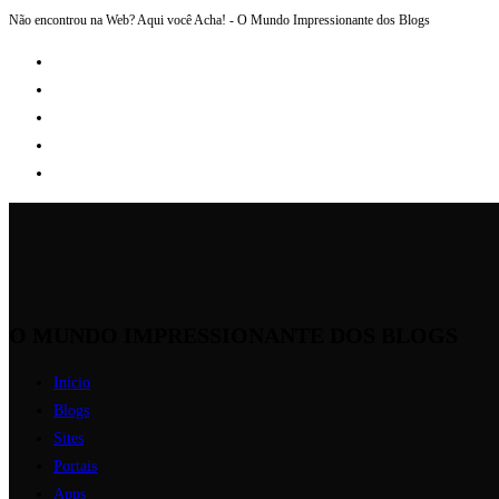
Não encontrou na Web? Aqui você Acha! - O Mundo Impressionante dos Blogs
Ir
para
o
conteúdo
O MUNDO IMPRESSIONANTE DOS BLOGS
Início
Blogs
Sites
Portais
Apps