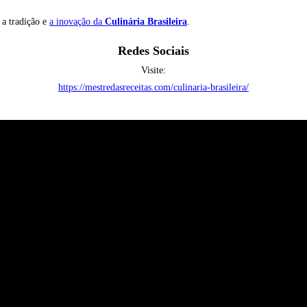
 a tradição e
a inovação da
Culinária Brasileira
.
Redes Sociais
Visite:
https://mestredasreceitas.com/culinaria-brasileira/
OD OVO
O MUNDO