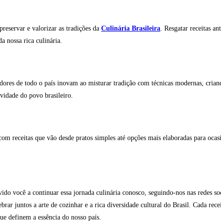
eservar e valorizar as tradições da
Culinária Brasileira
. Resgatar receitas an
a nossa rica culinária.
dores de todo o país inovam ao misturar tradição com técnicas modernas, cria
ividade do povo brasileiro.
com receitas que vão desde pratos simples até opções mais elaboradas para oca
vido você a continuar essa jornada culinária conosco, seguindo-nos nas redes so
ar juntos a arte de cozinhar e a rica diversidade cultural do Brasil. Cada rece
que definem a essência do nosso país.