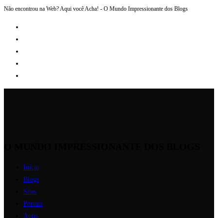
Não encontrou na Web? Aqui você Acha! - O Mundo Impressionante dos Blogs
Ir
para
o
conteúdo
O MUNDO IMPRESSIONANTE DOS BLOGS
Início
Blogs
Sites
Portais
Apps